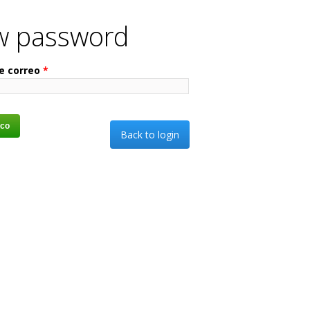
w password
de correo
*
Back to login