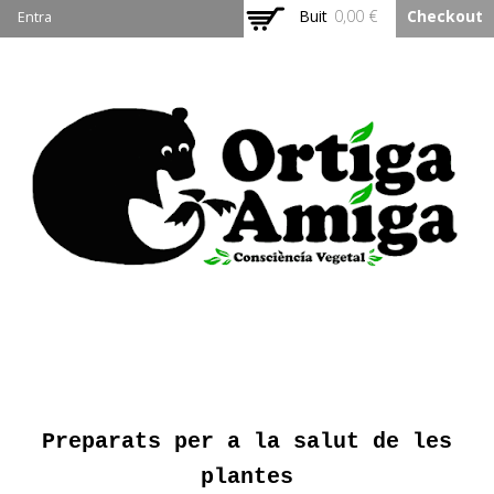
Vés al
Buit
0,00 €
Checkout
Entra
contingut
Ortiga Amiga
Preparats per a la salut de les
plantes