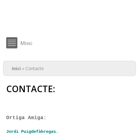
Menú
Esteu aquí
Inici
» Contacte
CONTACTE:
Ortiga Amiga:
Jordi Puigdefàbregas.